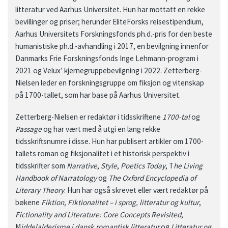
litteratur ved Aarhus Universitet. Hun har mottatt en rekke
bevillinger og priser; herunder EliteForsks reisestipendium,
Aarhus Universitets Forskningsfonds ph.d.-pris for den beste
humanistiske ph.d.-avhandling i 2017, en bevilgning innenfor
Danmarks Frie Forskningsfonds Inge Lehmann-program i
2021 og Velux’ kjernegruppebevilgning i 2022. Zetterberg-
Nielsen leder en forskningsgruppe om fiksjon og vitenskap
på 1700-tallet, som har base på Aarhus Universitet.
Zetterberg-Nielsen er redaktør i tidsskriftene
1700-tal
og
Passage
og har vært med å utgi en lang rekke
tidsskriftsnumre i disse. Hun har publisert artikler om 1700-
tallets roman og fiksjonalitet i et historisk perspektiv i
tidsskrifter som
Narrative
,
Style
,
Poetics Today
, T
he Living
Handbook of Narratology
og
The Oxford Encyclopedia of
Literary Theory
. Hun har også skrevet eller vært redaktør på
bøkene
Fiktion, Fiktionalitet – i sprog, litteratur og kultur
,
Fictionality and Literature: Core Concepts Revisited
,
M
iddelalderisme i dansk romantisk litteratur
og
Litteratur og