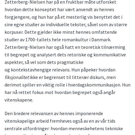
Zetterberg-Nielsen har på en fruktbar måte utforsket
hvordan dette konseptet har vært anvendt av hennes
forgjengere, og hun har på et mesterlig vis benyttet det i
sine egne studier av individuelle tekster, såvel som av større
korpuser. Dette gjelder ikke minst hennes omfattende
studier av 1700-tallets hele romankultur i Danmark.
Zetterberg-Nielsen har også hatt en teoretisk tilnærming
til begrepet og analysert dets retoriske og kommunikative
aspekter, så vel som dets pragmatiske
og kontekstavhengige relevans. Hun påpeker hvordan
fiksjonalitet
ikke er begrenset til litterær diskurs, men
derimot spiller en viktig rolle i hverdagskommunikasjon. Hun
har nå rettet fokus mot hvordan begrepet også angår
vitenskapene.
Den bredere relevansen av hennes imponerende
vitenskapelige arbeid fremheves også av en av vår tids
sentrale utfordringer: hvordan menneskehetens tekniske