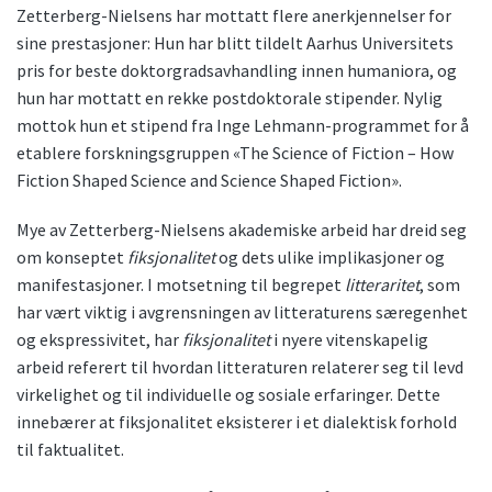
Zetterberg-Nielsens har mottatt flere anerkjennelser for
sine prestasjoner: Hun har blitt tildelt Aarhus Universitets
pris for beste doktorgradsavhandling innen humaniora, og
hun har mottatt en rekke postdoktorale stipender. Nylig
mottok hun et stipend fra Inge Lehmann-programmet for å
etablere forskningsgruppen «The Science of Fiction – How
Fiction Shaped Science and Science Shaped Fiction».
Mye av Zetterberg-Nielsens akademiske arbeid har dreid seg
om konseptet
fiksjonalitet
og dets ulike implikasjoner og
manifestasjoner. I motsetning til begrepet
litteraritet
, som
har vært viktig i avgrensningen av litteraturens særegenhet
og ekspressivitet, har
fiksjonalitet
i nyere vitenskapelig
arbeid referert til hvordan litteraturen relaterer seg til levd
virkelighet og til individuelle og sosiale erfaringer. Dette
innebærer at fiksjonalitet eksisterer i et dialektisk forhold
til faktualitet.