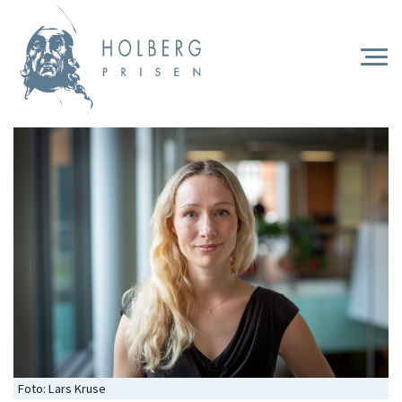
Hopp
til
hovedinnhold
Togg
navi
Foto: Lars Kruse