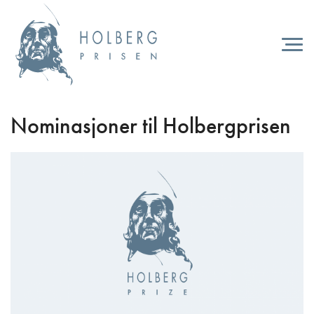
Hopp
til
hovedinnhold
Togg
navi
Nominasjoner til Holbergprisen