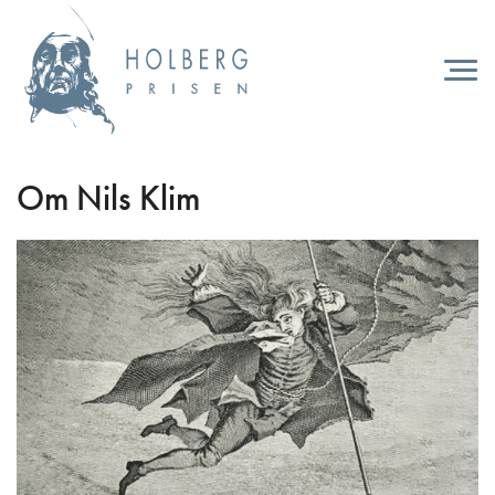
Hopp
til
hovedinnhold
Togg
navi
Om Nils Klim