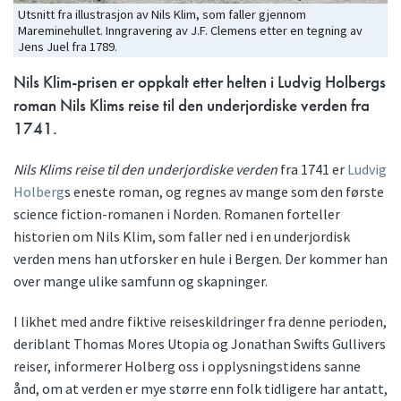
Utsnitt fra illustrasjon av Nils Klim, som faller gjennom
Mareminehullet. Inngravering av J.F. Clemens etter en tegning av
Jens Juel fra 1789.
Nils Klim-prisen er oppkalt etter helten i Ludvig Holbergs
roman Nils Klims reise til den underjordiske verden fra
1741.
Nils Klims reise til den underjordiske verden
fra 1741 er
Ludvig
Holberg
s eneste roman, og regnes av mange som den første
science fiction-romanen i Norden. Romanen forteller
historien om Nils Klim, som faller ned i en underjordisk
verden mens han utforsker en hule i Bergen. Der kommer han
over mange ulike samfunn og skapninger.
I likhet med andre fiktive reiseskildringer fra denne perioden,
deriblant Thomas Mores Utopia og Jonathan Swifts Gullivers
reiser, informerer Holberg oss i opplysningstidens sanne
ånd, om at verden er mye større enn folk tidligere har antatt,