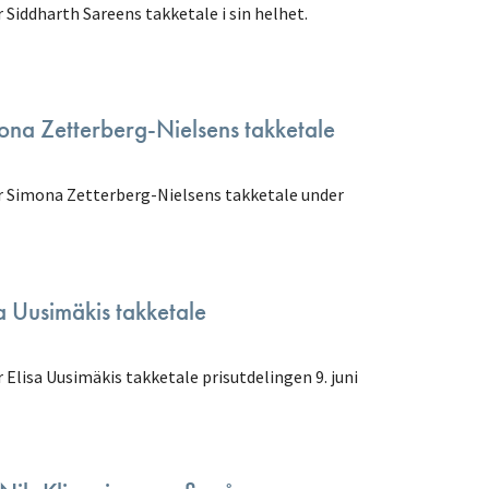
 Siddharth Sareens takketale i sin helhet.
mona Zetterberg-Nielsens takketale
er Simona Zetterberg-Nielsens takketale under
sa Uusimäkis takketale
 Elisa Uusimäkis takketale prisutdelingen 9. juni