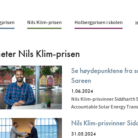
gprisen
Nils Klim-prisen
Holbergprisen i skolen
inmenu
H
ter Nils Klim-prisen
Se høydepunktene fra so
Sareen
1.06.2024
Nils Klim-prisvinner Siddharth 
Accountable Solar Energy Trans
Nils Klim-prisvinner Si
31.05.2024