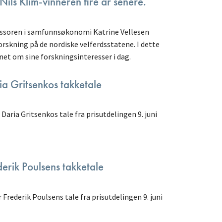
Nils Klim-vinneren fire år senere.
essoren i samfunnsøkonomi Katrine Vellesen
orskning på de nordiske velferdsstatene. I dette
net om sine forskningsinteresser i dag.
ia Gritsenkos takketale
 Daria Gritsenkos tale fra prisutdelingen 9. juni
derik Poulsens takketale
 Frederik Poulsens tale fra prisutdelingen 9. juni