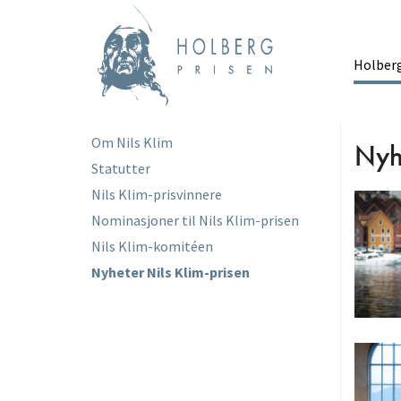
Hopp
til
hovedinnhold
Holber
Ma
Om Nils Klim
Main
Nyhe
Statutter
menu
Nils Klim-prisvinnere
Nominasjoner til Nils Klim-prisen
Nils Klim-komitéen
Nyheter Nils Klim-prisen