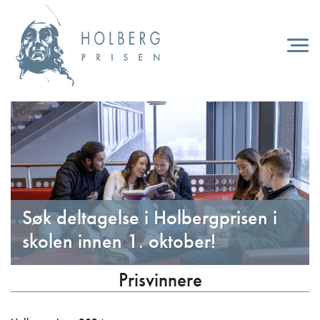
Hopp
til
hovedinnhold
Togg
navi
Søk deltagelse i Holbergprisen i
skolen innen 1. oktober!
Prisvinnere