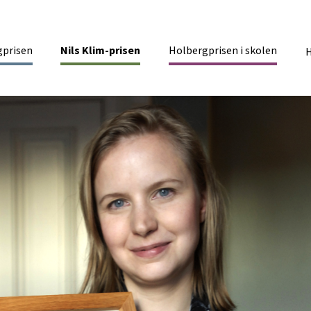
gprisen
Nils Klim-prisen
Holbergprisen i skolen
inmenu