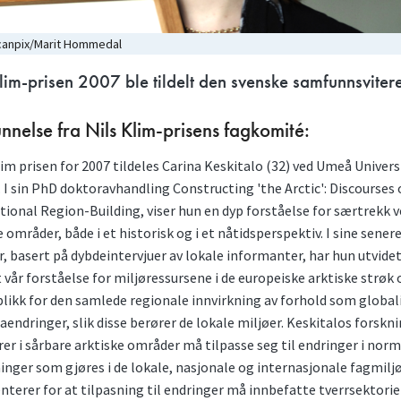
canpix/Marit Hommedal
lim-prisen 2007 ble tildelt den svenske samfunnsviter
nnelse fra Nils Klim-prisens fagkomité:
lim prisen for 2007 tildeles Carina Keskitalo (32) ved Umeå Univers
. I sin PhD doktoravhandling Constructing 'the Arctic': Discourses 
tional Region-Building, viser hun en dyp forståelse for særtrekk v
 områder, både i et historisk og i et nåtidsperspektiv. I sine sener
r, basert på dybdeintervjuer av lokale informanter, har hun utvide
 vår forståelse for miljøressursene i de europeiske arktiske strøk
blikk for den samlede regionale innvirkning av forhold som global
aendringer, slik disse berører de lokale miljøer. Keskitalos forskni
rer i sårbare arktiske områder må tilpasse seg til endringer i nor
inger som gjøres i de lokale, nasjonale og internasjonale fagmilj
terer for at tilpasning til endringer må innbefatte tverrsektorie