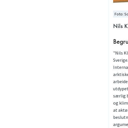
Foto: S
Nils K
Begru
"Nils K
Sverige
Interna
arktiske
arbeide
utdypet
særlig 
og klim
at aktø
beslutn
argumen