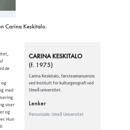
en Carina Keskitalo.
itet,
CARINA KESKITALO
of
(f. 1975)
ed de
e
Carina Keskitalo, førsteamanuensis
t og
ved Institutt for kulturgeografi ved
 og med
Umeå universitet.
isering
Lenker
ng viser
mer og
Personside: Umeå Universitet
øer. Hun
ll