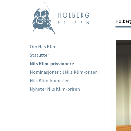
Hopp
til
hovedinnhold
Holber
Ma
Om Nils Klim
Main
Statutter
menu
Nils Klim-prisvinnere
Nominasjoner til Nils Klim-prisen
Nils Klim-komitéen
Nyheter Nils Klim-prisen