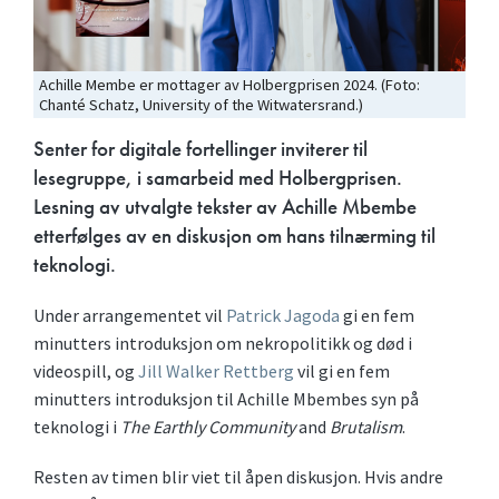
Achille Membe er mottager av Holbergprisen 2024. (Foto:
Chanté Schatz, University of the Witwatersrand.)
Senter for digitale fortellinger inviterer til
lesegruppe, i samarbeid med Holbergprisen.
Lesning av utvalgte tekster av Achille Mbembe
etterfølges av en diskusjon om hans tilnærming til
teknologi.
Under arrangementet vil
Patrick Jagoda
gi en fem
minutters introduksjon om nekropolitikk og død i
videospill, og
Jill Walker Rettberg
vil gi en fem
minutters introduksjon til Achille Mbembes syn på
teknologi i
The Earthly Community
and
Brutalism
.
Resten av timen blir viet til åpen diskusjon. Hvis andre