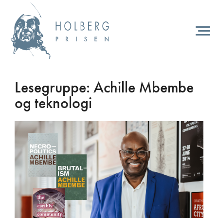
Hopp
til
hovedinnhold
Togg
navi
Lesegruppe: Achille Mbembe
og teknologi