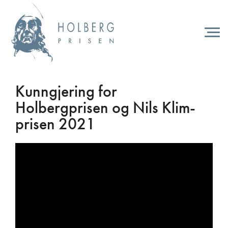
Hopp
til
hovedinnhold
Togg
navi
Kunngjering for
Holbergprisen og Nils Klim-
prisen 2021