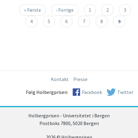
Sider
Første
« Første
Forrige
‹ Forrige
Page
1
Page
2
Page
3
side
side
Page
4
Page
5
Page
6
Page
7
Page
8
Nåværen
9
side
Kontakt
Presse
Følg Holbergprisen:
Facebook
Twitter
Holbergprisen - Universitetet i Bergen
Postboks 7800, 5020 Bergen
2026 © Holbergprisen