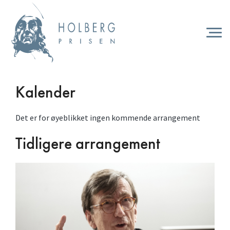
Hopp
til
hovedinnhold
Togg
navi
Kalender
Det er for øyeblikket ingen kommende arrangement
Tidligere arrangement