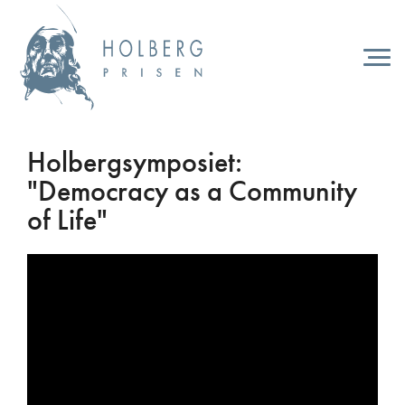
Hopp
til
hovedinnhold
Togg
navi
Holbergsymposiet:
"Democracy as a Community
of Life"