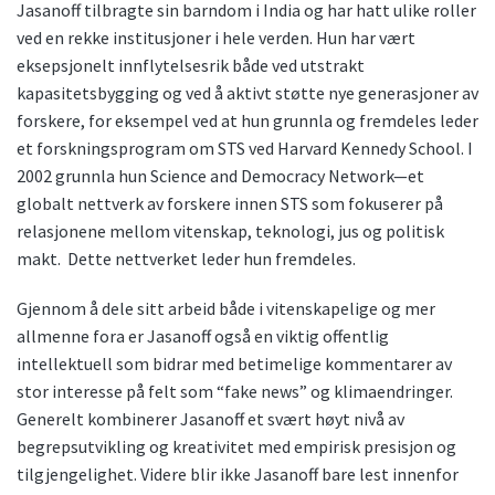
Jasanoff tilbragte sin barndom i India og har hatt ulike roller
ved en rekke institusjoner i hele verden. Hun har vært
eksepsjonelt innflytelsesrik både ved utstrakt
kapasitetsbygging og ved å aktivt støtte nye generasjoner av
forskere, for eksempel ved at hun grunnla og fremdeles leder
et forskningsprogram om STS ved Harvard Kennedy School. I
2002 grunnla hun Science and Democracy Network—et
globalt nettverk av forskere innen STS som fokuserer på
relasjonene mellom vitenskap, teknologi, jus og politisk
makt. Dette nettverket leder hun fremdeles.
Gjennom å dele sitt arbeid både i vitenskapelige og mer
allmenne fora er Jasanoff også en viktig offentlig
intellektuell som bidrar med betimelige kommentarer av
stor interesse på felt som “fake news” og klimaendringer.
Generelt kombinerer Jasanoff et svært høyt nivå av
begrepsutvikling og kreativitet med empirisk presisjon og
tilgjengelighet. Videre blir ikke Jasanoff bare lest innenfor