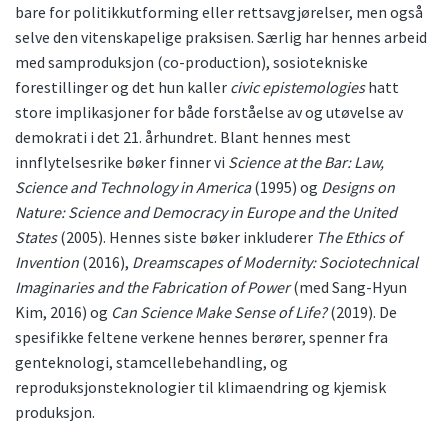
bare for politikkutforming eller rettsavgjørelser, men også
selve den vitenskapelige praksisen. Særlig har hennes arbeid
med samproduksjon (co-production), sosiotekniske
forestillinger og det hun kaller
civic epistemologies
hatt
store implikasjoner for både forståelse av og utøvelse av
demokrati i det 21. århundret. Blant hennes mest
innflytelsesrike bøker finner vi
Science at the Bar: Law,
Science and Technology in America
(1995) og
Designs on
Nature: Science and Democracy in Europe and the United
States
(2005). Hennes siste bøker inkluderer
The Ethics of
Invention
(2016),
Dreamscapes of Modernity: Sociotechnical
Imaginaries and the Fabrication of Power
(med Sang-Hyun
Kim, 2016) og
Can Science Make Sense of Life?
(2019). De
spesifikke feltene verkene hennes berører, spenner fra
genteknologi, stamcellebehandling, og
reproduksjonsteknologier til klimaendring og kjemisk
produksjon.