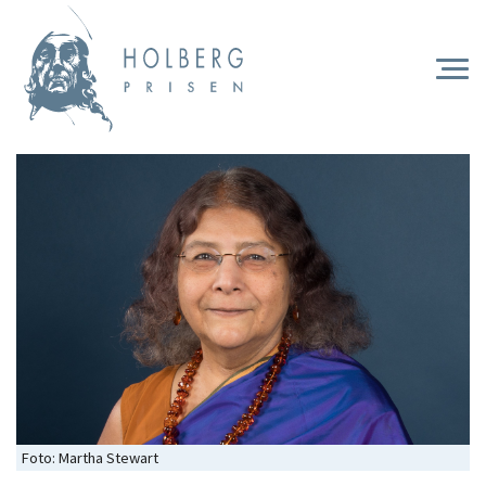
Hopp
til
hovedinnhold
Togg
navi
Foto: Martha Stewart