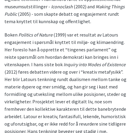
museumsutstillinger -
Iconoclash
(2002) and
Making Things
Public
(2005) - som skapte debatt og engasjement rundt
tema knyttet til kunnskap og offentlighet.
Boken
Politics of Nature
(1999) var et resultat av Latours
engasjement i spørsmål knyttet til miljø- og klimaendring.
Her foreslo han å opprette et “tingenes parlament” og
reiste spørsmål om hvordan demokrati kan bringes inn i
vitenskapen. I hans siste bok
Inquiry into Modes of Existence
(2012) føres debatten videre og over i “kreativ metafysikk”.
Her blir Latours tenkning rundt dualismen mellom tanke og
materie dypere og mer smidig, og han gir seg i kast med
formidling og utveksling mellom ulike posisjoner, steder og
virkeligheter. Prosjektet lever et digitalt liv, noe som
fremhever den kollektive karakteren til dette banebrytende
arbeidet. Latour er kreativ, fantasifull, lekende, humoristisk
og uforutsigbar, og er ikke redd for å revurdere sine tidligere
posisjoner. Hans tenkning beveger seg stadig i nye,