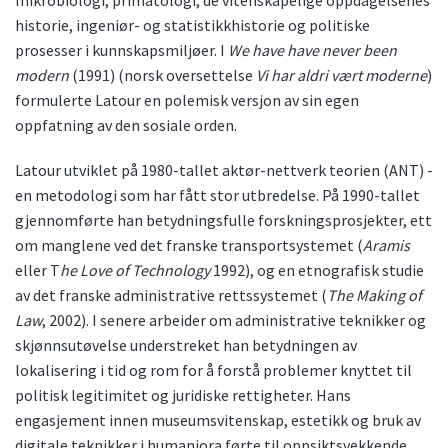
historie, ingeniør- og statistikkhistorie og politiske
prosesser i kunnskapsmiljøer. I
We have have never been
modern
(1991) (norsk oversettelse
Vi har aldri vært moderne
)
formulerte Latour en polemisk versjon av sin egen
oppfatning av den sosiale orden.
Latour utviklet på 1980-tallet aktør-nettverk teorien (ANT) -
en metodologi som har fått stor utbredelse. På 1990-tallet
gjennomførte han betydningsfulle forskningsprosjekter, ett
om manglene ved det franske transportsystemet (
Aramis
eller T
he Love of Technology
1992), og en etnografisk studie
av det franske administrative rettssystemet (
The Making of
Law
, 2002). I senere arbeider om administrative teknikker og
skjønnsutøvelse understreket han betydningen av
lokalisering i tid og rom for å forstå problemer knyttet til
politisk legitimitet og juridiske rettigheter. Hans
engasjement innen museumsvitenskap, estetikk og bruk av
digitale teknikker i humaniora førte til oppsiktsvekkende