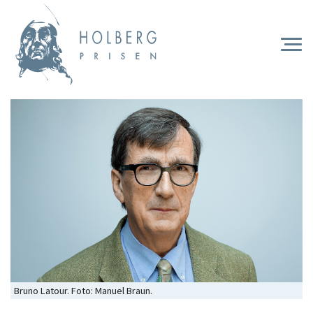
Hopp
til
hovedinnhold
Togg
navi
Bruno Latour. Foto: Manuel Braun.