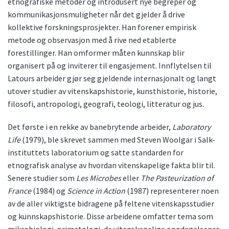
etnografiske metoder og introdusert nye begreper og
kommunikasjonsmuligheter når det gjelder å drive
kollektive forskningsprosjekter. Han forener empirisk
metode og observasjon med å rive ned etablerte
forestillinger. Han omformer måten kunnskap blir
organisert på og inviterer til engasjement. Innflytelsen til
Latours arbeider gjør seg gjeldende internasjonalt og langt
utover studier av vitenskapshistorie, kunsthistorie, historie,
filosofi, antropologi, geografi, teologi, litteratur og jus.
Det første i en rekke av banebrytende arbeider,
Laboratory
Life
(1979), ble skrevet sammen med Steven Woolgar i Salk-
instituttets laboratorium og satte standarden for
etnografisk analyse av hvordan vitenskapelige fakta blir til.
Senere studier som
Les Microbes
eller
The Pasteurization of
France
(1984) og
Science in Action
(1987) representerer noen
av de aller viktigste bidragene på feltene vitenskapsstudier
og kunnskapshistorie. Disse arbeidene omfatter tema som
mikrobiologi, primatologi, de vitenskapelige oppdagelsenes