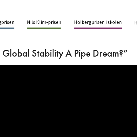
gprisen
Nils Klim-prisen
Holbergprisen i skolen
inmenu
H
 Global Stability A Pipe Dream?”