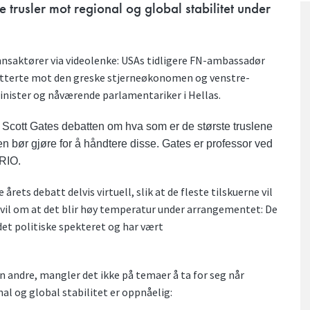
 trusler mot regional og global stabilitet under
nnsaktører via videolenke: USAs tidligere FN-ambassadør
atterte mot den greske stjerneøkonomen og venstre-
minister og nåværende parlamentariker i Hellas.
r Scott Gates debatten om hva som er de største truslene
sten bør gjøre for å håndtere disse. Gates er professor ved
PRIO.
ets debatt delvis virtuell, slik at de fleste tilskuerne vil
n tvil om at det blir høy temperatur under arrangementet: De
det politiske spekteret og har vært
en andre, mangler det ikke på temaer å ta for seg når
nal og global stabilitet er oppnåelig: