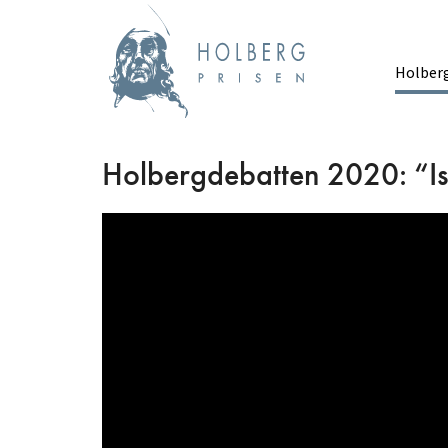
Hopp
til
hovedinnhold
Holber
Ma
Holbergdebatten 2020: “Is