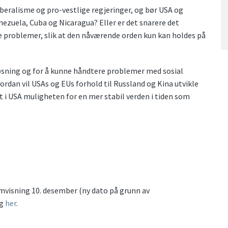
eralisme og pro-vestlige regjeringer, og bør USA og
nezuela, Cuba og Nicaragua? Eller er det snarere det
e problemer, slik at den nåværende orden kun kan holdes på
øsning og for å kunne håndtere problemer med sosial
rdan vil USAs og EUs forhold til Russland og Kina utvikle
 i USA muligheten for en mer stabil verden i tiden som
mvisning 10. desember (ny dato på grunn av
ig
her
.