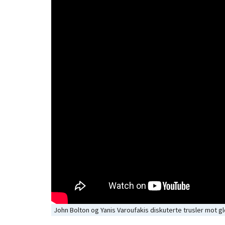
John Bolton og Yanis Varoufakis diskuterte trusler mot g