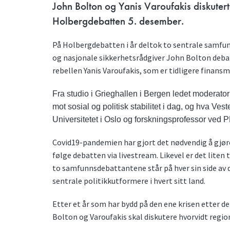
John Bolton og Yanis Varoufakis diskuterte
Holbergdebatten 5. desember.
På Holbergdebatten i år deltok to sentrale samfu
og nasjonale sikkerhetsrådgiver John Bolton deb
rebellen Yanis Varoufakis, som er tidligere finans
Fra studio i Grieghallen i Bergen ledet moderato
mot sosial og politisk stabilitet i dag, og hva Ve
Universitetet i Oslo og forskningsprofessor ved 
Covid19-pandemien har gjort det nødvendig å gjøre år
følge debatten via livestream. Likevel er det lite
to samfunnsdebattantene står på hver sin side av 
sentrale politikkutformere i hvert sitt land.
Etter et år som har bydd på den ene krisen etter d
Bolton og Varoufakis skal diskutere hvorvidt regio